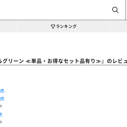
SEARCH
ランキング
』のレビ
ブルグリーン ≪単品・お得なセット品有り≫
5件
3件
件
件
件