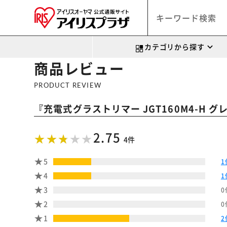
カテゴリから探す
商品レビュー
PRODUCT REVIEW
『
充電式グラストリマー JGT160M4-H グ
2.75
4件
5
1
4
1
3
0
2
0
1
2