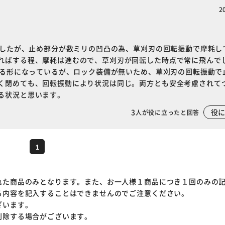
2
※ご確認ください
カートに入れる
購入手続きへ
着したが、止め部分が数ミリの凹凸の為、草刈刃の回転振動で摩耗し
ればする程、摩耗は進むので、草刈刃が回転した時点で常に飛んで
める形になっているが、ロック装備が無いため、草刈刃の回転振動で
く閉めても、回転振動により状況は同じ。両方とも安全考慮されて
る状況と思います。
3
役
人が役に立ったと回答
1
れた商品のみとなります。また、お一人様１商品につき１回のみの
る内容を記入することはできませんのでご注意ください。
ざいます。
削除する場合がございます。