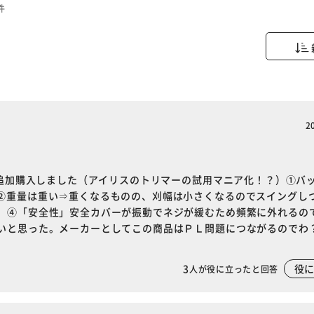
件
2
め追加購入しました（アイリスのトリマーの試用マニア化！？）①バ
②重量は重い⇒重くなるものの、刈幅は小さくなるのでスイングし
。④「安全性」安全カバーが振動でネジが緩むため頻繁に外れるの
いと思った。メーカーとしてこの商品はＰＬ問題につながるのでわ
3
役
人が役に立ったと回答