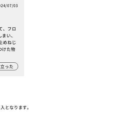
024/07/03
て、フロ
しまい、
止めねじ
つけた物
に立った
記入となります。