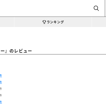
SEARCH
ランキング
』のレビュー
レー
件
件
件
件
件