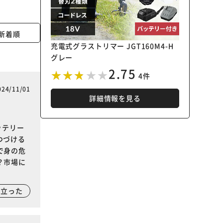
新着順
充電式グラストリマー JGT160M4-H
グレー
2.75
4件
024/11/01
詳細情報を見る
ッテリー
つづける
で身の危
？市場に
に立った