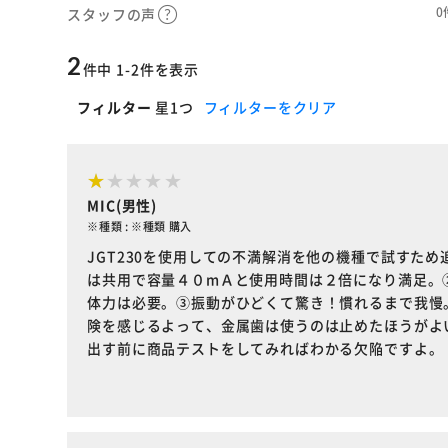
0
スタッフの声
2
件中 1-2件を表示
フィルター
星1つ
フィルターをクリア
MIC(男性)
※種類 : ※種類 購入
JGT230を使用しての不満解消を他の機種で試すた
は共用で容量４０mＡと使用時間は２倍になり満足。
体力は必要。③振動がひどくて驚き！慣れるまで我慢
険を感じるよって、金属歯は使うのは止めたほうがよ
出す前に商品テストをしてみればわかる欠陥ですよ。