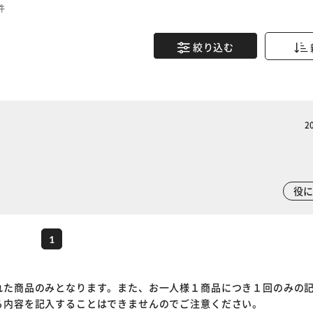
件
絞り込む
2
※ご確認ください
役
カートに入れる
購入手続きへ
1
れた商品のみとなります。また、お一人様１商品につき１回のみの
る内容を記入することはできませんのでご注意ください。