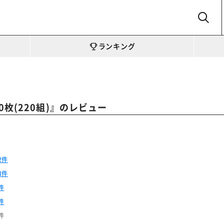
SEARCH
ランキング
』のレビュー
枚(220組)
2件
3件
件
件
件