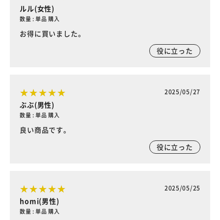
ルル(女性)
数量 : 単品 購入
お得に買いました。
役に立った
2025/05/27
ぶぶ(男性)
数量 : 単品 購入
良い商品です。
役に立った
2025/05/25
homi(男性)
数量 : 単品 購入