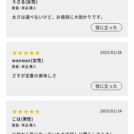
うさる(女性)
数量 : 単品 購入
太さは選べないけど、お値段に大助かりです。
役に立った
2025/02/26
wanwan(女性)
数量 : 単品 購入
さすが定番の美味しさ
役に立った
2025/02/14
こは(男性)
数量 : 単品 購入