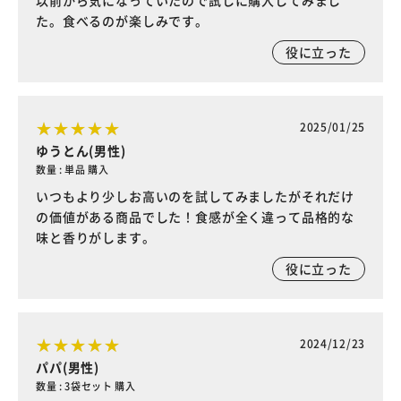
以前から気になっていたので試しに購入してみまし
た。食べるのが楽しみです。
役に立った
2025/01/25
ゆうとん(男性)
数量 : 単品 購入
いつもより少しお高いのを試してみましたがそれだけ
の価値がある商品でした！食感が全く違って品格的な
味と香りがします。
役に立った
2024/12/23
パパ(男性)
数量 : 3袋セット 購入