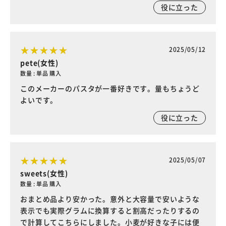
役に立った
2025/05/12
pete(女性)
数量 : 単品 購入
このメーカーのパスタが一番好きです。量もちょうど
よいです。
役に立った
2025/05/07
sweets(女性)
数量 : 単品 購入
おまとめ品より安かった。意外と大容量で安いような
表示でも実際グラムに換算すると割高だったりするの
で計算してこちらにしました。小麦が好きな子には便