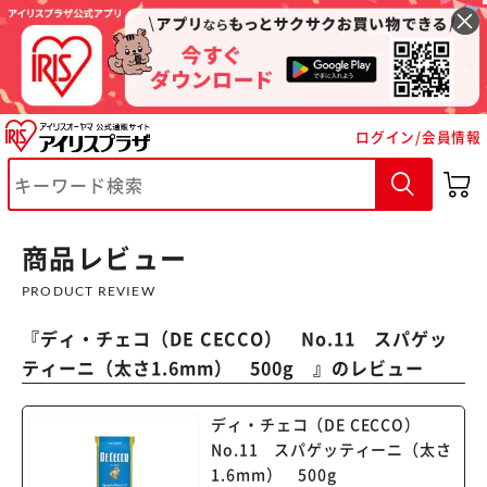
ログイン/会員情報
商品レビュー
PRODUCT REVIEW
『
ディ・チェコ（DE CECCO） No.11 スパゲッ
ティーニ（太さ1.6mm） 500g
』のレビュー
ディ・チェコ（DE CECCO）
No.11 スパゲッティーニ（太さ
1.6mm） 500g