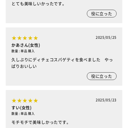
とても美味しいかったです。
役に立った
2025/05/25
かあさん(女性)
数量 : 単品 購入
久しぶりにディチェコスパゲティを食べました やっ
ぱりおいしい
役に立った
2025/05/23
すい(女性)
数量 : 単品 購入
モチモチで美味しかったです。