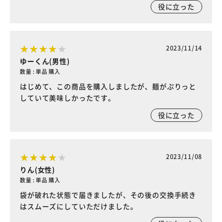
役に立った
2023/11/14
ゆーくん(男性)
数量 : 単品 購入
はじめて、この商品を購入しましたが、麺がぷりっと
していて美味しかったです。
役に立った
2023/11/08
りん(女性)
数量 : 単品 購入
袋が破れた状態で届きましたが、その後の交換手続き
はスムーズにしていただけました。