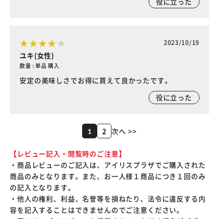
役に立った
2023/10/19
ユキ(女性)
数量 : 単品 購入
安定の美味しさでお得に買えて良かったです。
役に立った
2
次へ >>
1
【レビュー記入・閲覧時のご注意】
・商品レビューのご記入は、アイリスプラザでご購入された
商品のみとなります。また、お一人様１商品につき１回のみ
の記入となります。
・他人の権利、利益、名誉等を損ねたり、法令に違反する内
容を記入することはできませんのでご注意ください。