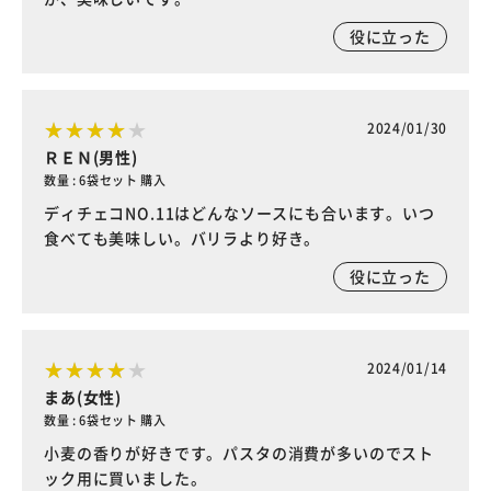
役に立った
2024/01/30
ＲＥＮ(男性)
数量 : 6袋セット 購入
ディチェコNO.11はどんなソースにも合います。いつ
食べても美味しい。バリラより好き。
役に立った
2024/01/14
まあ(女性)
数量 : 6袋セット 購入
小麦の香りが好きです。パスタの消費が多いのでスト
ック用に買いました。