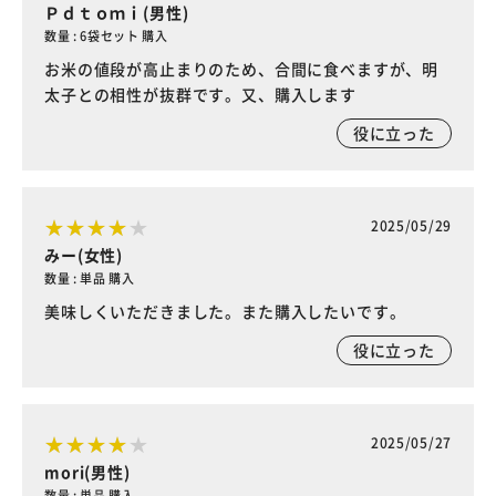
Ｐｄｔｏｍｉ(男性)
数量 : 6袋セット 購入
お米の値段が高止まりのため、合間に食べますが、明
太子との相性が抜群です。又、購入します
役に立った
2025/05/29
みー(女性)
数量 : 単品 購入
美味しくいただきました。また購入したいです。
役に立った
2025/05/27
mori(男性)
数量 : 単品 購入