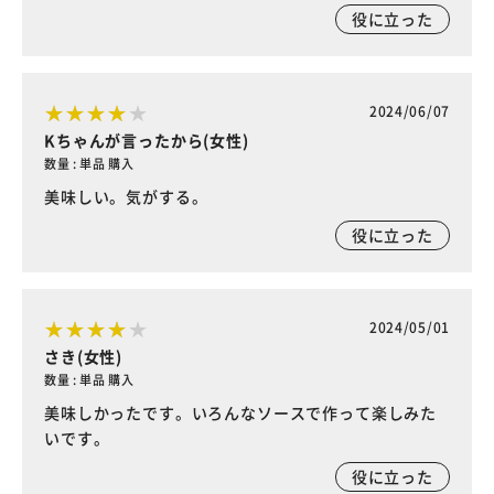
役に立った
2024/06/07
Kちゃんが言ったから(女性)
数量 : 単品 購入
美味しい。気がする。
役に立った
2024/05/01
さき(女性)
数量 : 単品 購入
美味しかったです。いろんなソースで作って楽しみた
いです。
役に立った