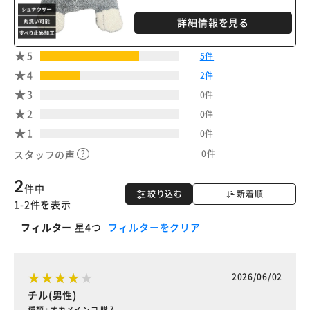
詳細情報を見る
5
5件
4
2件
3
0件
2
0件
1
0件
0件
スタッフの声
2
件中
絞り込む
新着順
1-2件を表示
フィルター
星4つ
フィルターをクリア
2026/06/02
チル(男性)
種類 : オカメインコ 購入