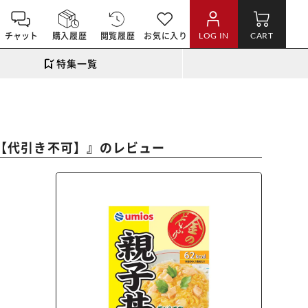
チャット
購入履歴
閲覧履歴
お気に入り
LOG IN
CART
特集一覧
』のレビュー
ェ【代引き不可】