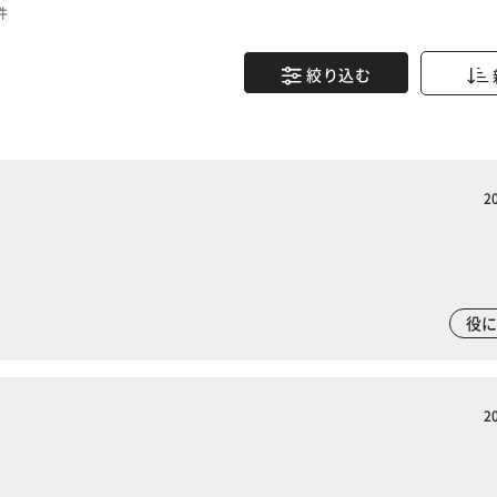
件
絞り込む
2
役
2