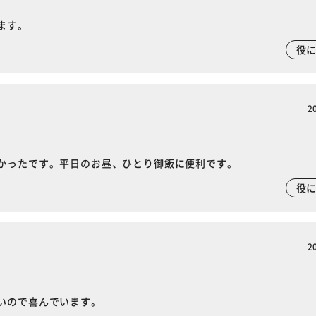
ます。
役
2
かったです。平日のお昼、ひとり御飯に便利です。
役
2
いので喜んでいます。