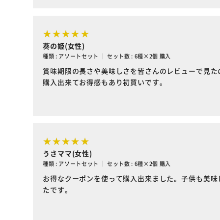
葵の姫(女性)
種類 : アソートセット ｜ セット数 : 6種×2個 購入
賞味期限の長さや美味しさを皆さんのレビューで見た
購入出来てお得感もあり初買いです。
うさママ(女性)
種類 : アソートセット ｜ セット数 : 6種×2個 購入
お得なクーポンを使って購入出来ました。子供も美味
たです。