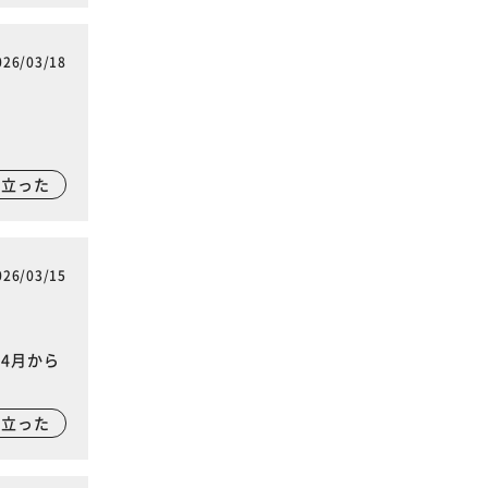
026/03/18
に立った
026/03/15
4月から
に立った