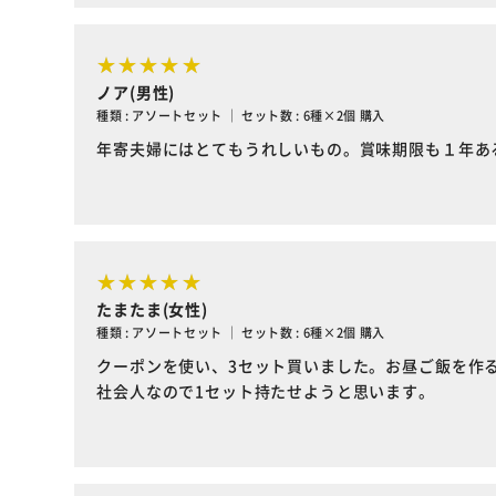
ノア(男性)
種類 : アソートセット ｜ セット数 : 6種×2個 購入
年寄夫婦にはとてもうれしいもの。賞味期限も１年あ
たまたま(女性)
種類 : アソートセット ｜ セット数 : 6種×2個 購入
クーポンを使い、3セット買いました。お昼ご飯を作
社会人なので1セット持たせようと思います。