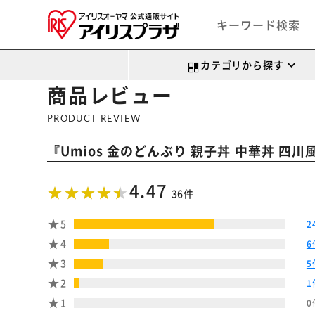
カテゴリから探す
商品レビュー
PRODUCT REVIEW
『
Umios 金のどんぶり 親子丼 中華丼 
4.47
36件
5
2
4
6
3
5
2
1
1
0