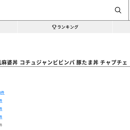
SEARCH
ランキング
四川風麻婆丼 コチュジャンビビンパ 豚たま丼 チャプチ
4件
件
件
件
件