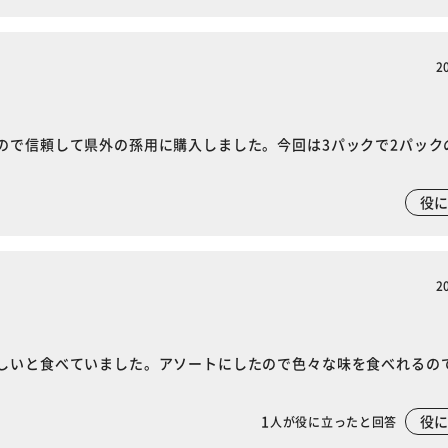
2
ので信頼して県外の孫用に購入しました。今回は3パックで2パック
役
2
しいと食べていました。アソートにしたので色々な味を食べれるの
1
役
人が役に立ったと回答