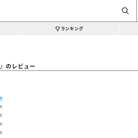
SEARCH
ランキング
』のレビュー
l
件
件
件
件
件