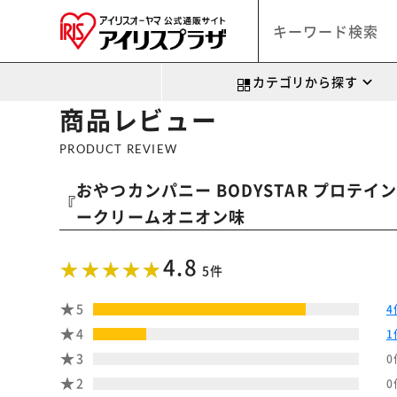
カテゴリから探す
商品レビュー
PRODUCT REVIEW
おやつカンパニー BODYSTAR プロテ
『
ークリームオニオン味
4.8
5件
5
4
4
1
3
0
2
0