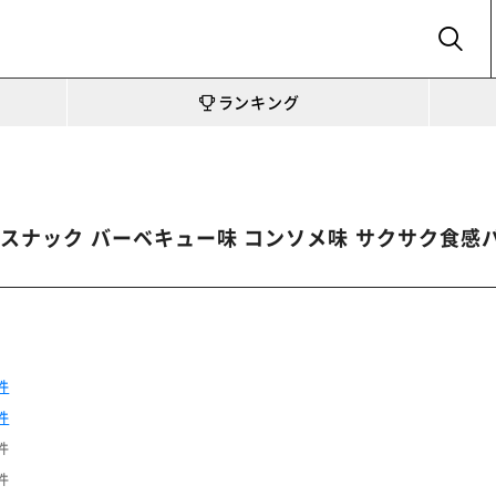
SEARCH
ランキング
インスナック バーベキュー味 コンソメ味 サクサク食
件
件
件
件