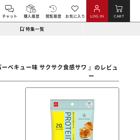
チャット
購入履歴
閲覧履歴
お気に入り
LOG IN
CART
特集一覧
感バーベキュー味 サクサク食感サワ
』のレビュ
ー