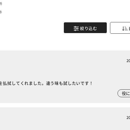
件
件
絞り込む
2
を払拭してくれました。違う味も試したいです！
役
2