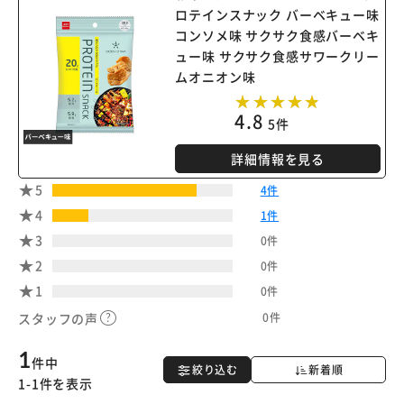
ロテインスナック バーベキュー味
コンソメ味 サクサク食感バーベキ
ュー味 サクサク食感サワークリー
ムオニオン味
4.8
5件
詳細情報を見る
5
4件
4
1件
3
0件
2
0件
1
0件
0件
スタッフの声
1
件中
絞り込む
新着順
1-1件を表示