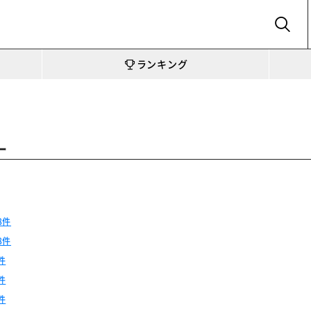
SEARCH
ランキング
ー
8件
8件
件
件
件