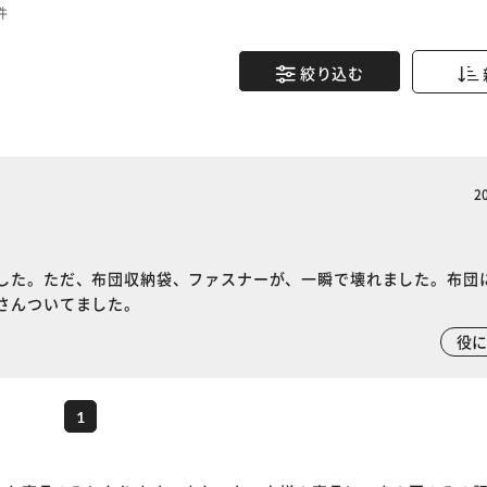
件
絞り込む
2
した。ただ、布団収納袋、ファスナーが、一瞬で壊れました。布団
さんついてました。
※ご確認ください
役
カートに入れる
購入手続きへ
1