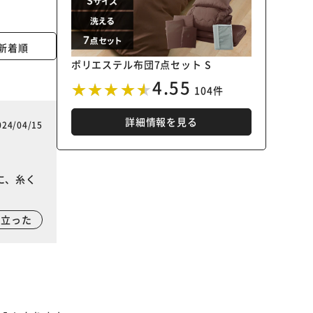
新着順
ポリエステル布団7点セット S
4.55
104件
詳細情報を見る
024/04/15
に、糸く
に立った