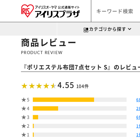
カテゴリから探す
商品レビュー
PRODUCT REVIEW
『
』のレビュ
ポリエステル布団7点セット S
4.55
104件
5
6
4
2
3
6
2
1
1
1