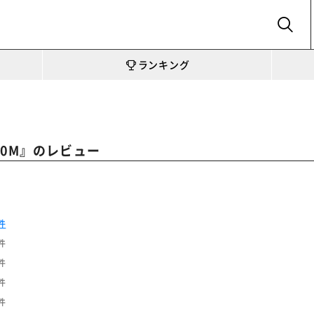
SEARCH
ランキング
』のレビュー
0M
件
件
件
件
件