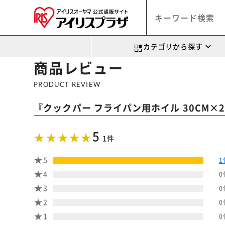
カテゴリから探す
商品レビュー
PRODUCT REVIEW
『
クックパー フライパン用ホイル 30CM×2
5
1件
5
1
4
0
3
0
2
0
1
0