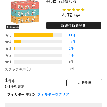
440枚 (220組) 3箱
4.79
98件
詳細情報を見る
5
81件
4
14件
3
2件
2
1件
1
0件
0件
スタッフの声
1
件中
新着順
1-1件を表示
フィルター
星2つ
フィルターをクリア