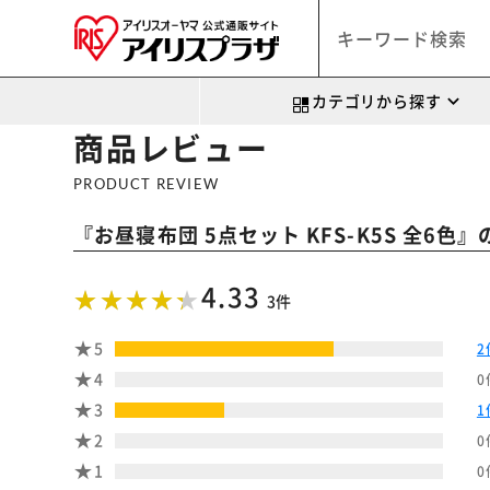
カテゴリから探す
商品レビュー
PRODUCT REVIEW
『
』
お昼寝布団 5点セット KFS-K5S 全6色
4.33
3件
5
2
4
0
3
1
2
0
1
0