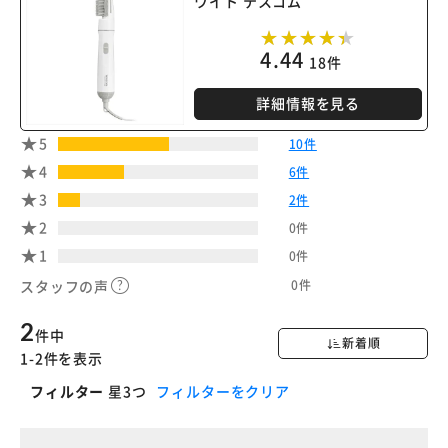
ワイト テスコム
4.44
18件
詳細情報を見る
5
10件
4
6件
3
2件
2
0件
1
0件
0件
スタッフの声
2
件中
新着順
1-2件を表示
フィルター
星3つ
フィルターをクリア