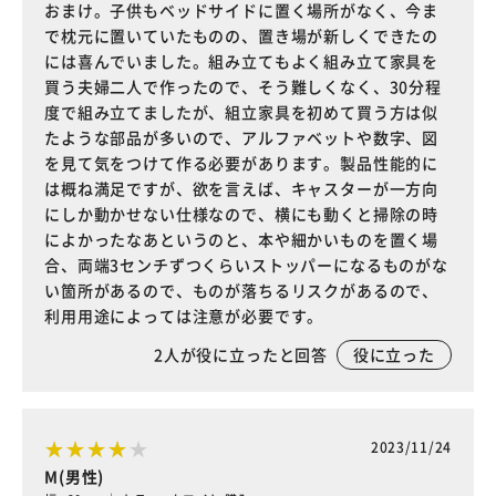
おまけ。子供もベッドサイドに置く場所がなく、今ま
で枕元に置いていたものの、置き場が新しくできたの
には喜んでいました。組み立てもよく組み立て家具を
買う夫婦二人で作ったので、そう難しくなく、30分程
度で組み立てましたが、組立家具を初めて買う方は似
たような部品が多いので、アルファベットや数字、図
を見て気をつけて作る必要があります。製品性能的に
は概ね満足ですが、欲を言えば、キャスターが一方向
にしか動かせない仕様なので、横にも動くと掃除の時
によかったなあというのと、本や細かいものを置く場
合、両端3センチずつくらいストッパーになるものがな
い箇所があるので、ものが落ちるリスクがあるので、
利用用途によっては注意が必要です。
2
人が役に立ったと回答
役に立った
2023/11/24
M(男性)