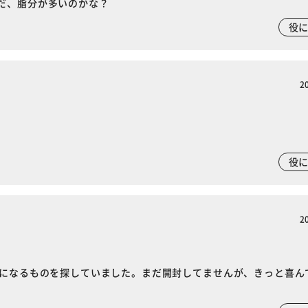
だ、脂分が多いのかな？
役
2
※ご確認ください
カートに入れる
購入手続きへ
役
2
めになるものを探していました。まだ開封してませんが、きっと喜ん