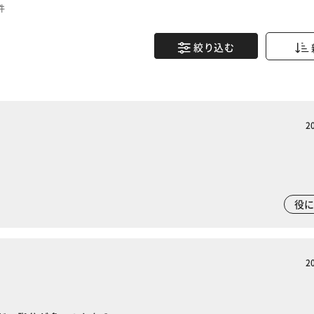
件
絞り込む
2
役
2