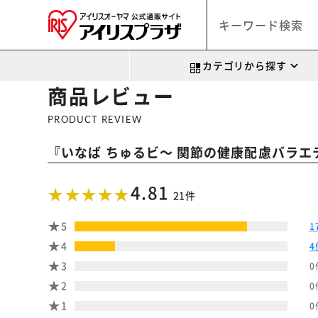
カテゴリから探す
商品レビュー
PRODUCT REVIEW
『
いなば ちゅるビ～ 関節の健康配慮バラエテ
4.81
21件
5
1
4
4
3
0
2
0
1
0