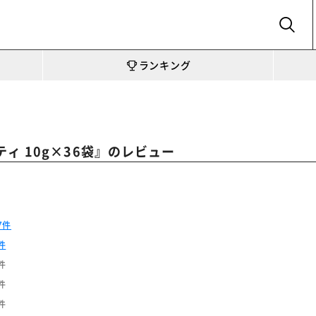
SEARCH
ランキング
』のレビュー
ィ 10g×36袋
7件
件
件
件
件