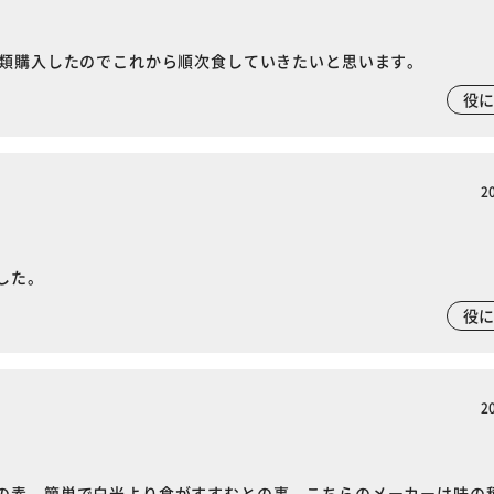
カートに入れる
購入手続きへ
種類購入したのでこれから順次食していきたいと思います。
役
2
した。
役
2
の素。簡単で白米より食がすすむとの事。こちらのメーカーは味の