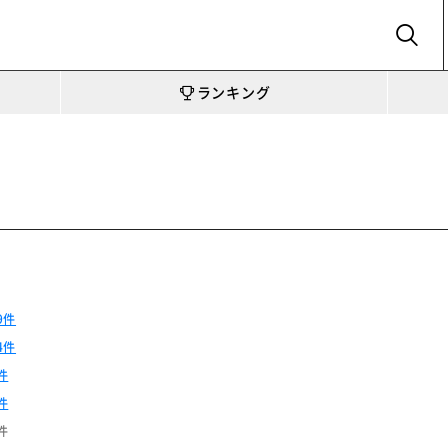
SEARCH
ランキング
9件
4件
件
件
件