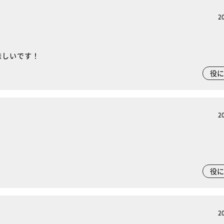
2
味しいです！
役
2
役
※ご確認ください
2