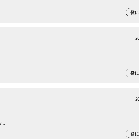
役
2
役
2
い。
役