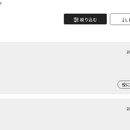
件
絞り込む
2
役
2