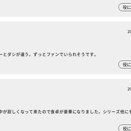
役
2
ーとダシが違う。ずっとファンでいられそうです。
役
2
中が寂しくなって来たので食卓が豪華になりました。シリーズ他に
役