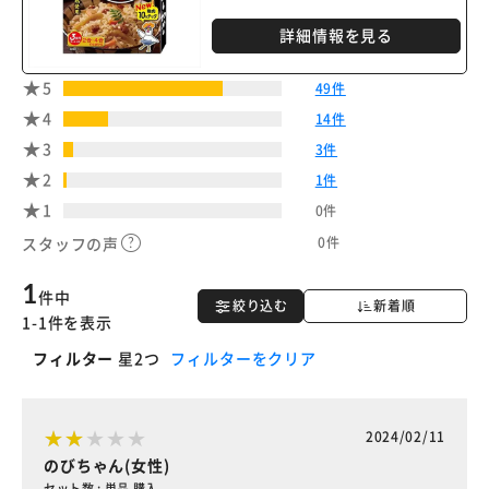
詳細情報を見る
5
49件
4
14件
3
3件
2
1件
1
0件
0件
スタッフの声
1
件中
絞り込む
新着順
1-1件を表示
フィルター
星2つ
フィルターをクリア
2024/02/11
のびちゃん(女性)
セット数 : 単品 購入