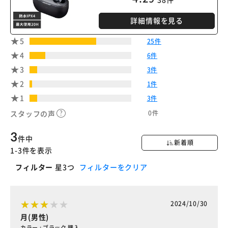
詳細情報を見る
5
25件
4
6件
3
3件
2
1件
1
3件
0件
スタッフの声
3
件中
新着順
1-3件を表示
フィルター
星3つ
フィルターをクリア
2024/10/30
月(男性)
カラー : ブラック 購入