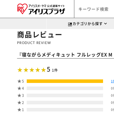
カテゴリから探す
商品レビュー
PRODUCT REVIEW
『
寝ながらメディキュット フルレッグEX M
5
1件
5
1
4
0
3
0
2
0
1
0