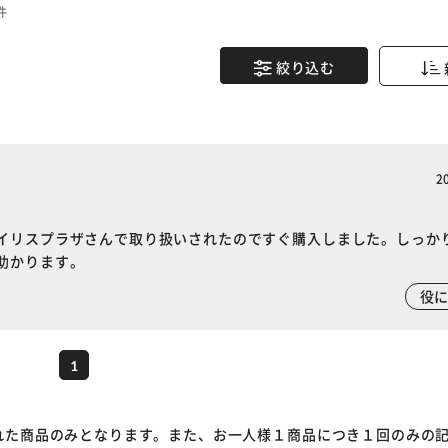
件
絞り込む
2
イリスプラザさんで取り扱いされたのですぐ購入しました。しっか
助かります。
※ご確認ください
役
カートに入れる
購入手続きへ
1
れた商品のみとなります。また、お一人様１商品につき１回のみの