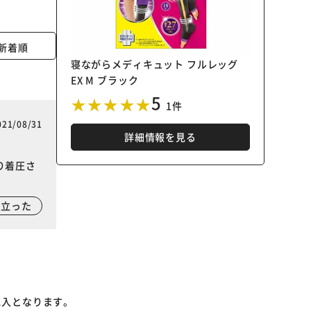
新着順
寝ながらメディキュット フルレッグ
EX M ブラック
5
1件
021/08/31
詳細情報を見る
り着圧さ
に立った
記入となります。