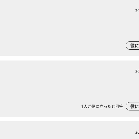
2
役
2
1
役
人が役に立ったと回答
※ご確認ください
2