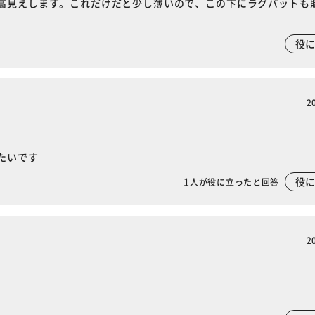
高見えします。これだけだと少し薄いので、この下にラグパットも
役
2
たいです
1
役
人が役に立ったと回答
2