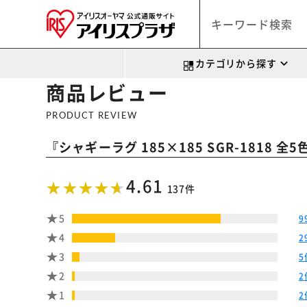
カテゴリから探す
商品レビュー
PRODUCT REVIEW
『
シャギーラグ 185×185 SGR-1818 全5
4.61
137件
5
9
4
2
3
5
2
2
1
2