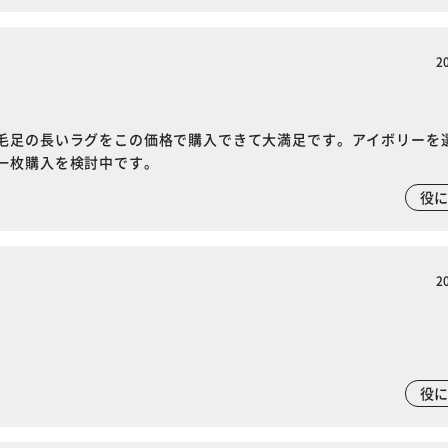
2
毛足の長いラグをこの価格で購入できて大満足です。アイボリーを
一枚購入を検討中です。
役
2
役