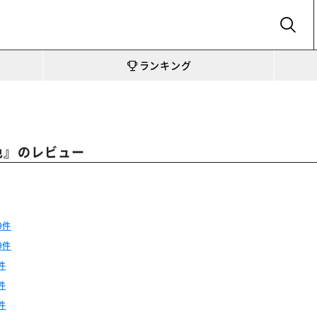
SEARCH
ランキング
』のレビュー
色
9件
9件
件
件
件