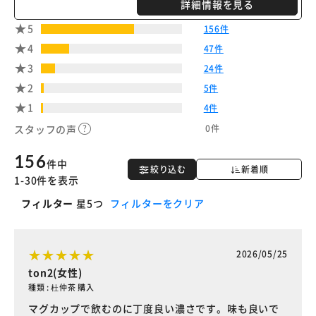
詳細情報を見る
※ご確認ください
5
156件
4
47件
カートに入れる
購入手続きへ
3
24件
2
5件
1
4件
0件
スタッフの声
156
件中
絞り込む
新着順
1-30件を表示
フィルター
星5つ
フィルターをクリア
2026/05/25
ton2(女性)
種類 : 杜仲茶 購入
マグカップで飲むのに丁度良い濃さです。味も良いで