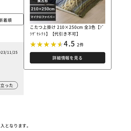
新着順
こたつ上掛け 210×250cm 全3色【ﾌﾟ
ﾗｻﾞｾﾚｸﾄ】【代引き不可】
4.5
2件
023/11/25
詳細情報を見る
。
に立った
記入となります。