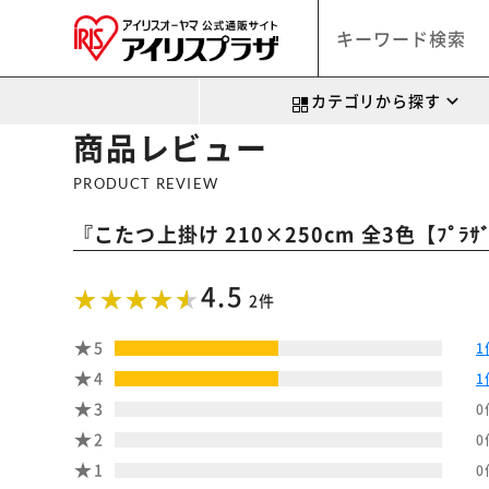
カテゴリから探す
商品レビュー
PRODUCT REVIEW
『
こたつ上掛け 210×250cm 全3色【ﾌﾟﾗ
4.5
2件
5
1
4
1
3
0
2
0
1
0