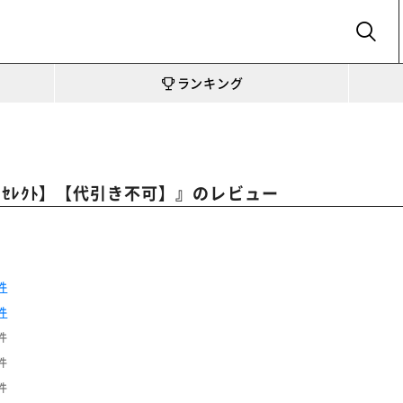
SEARCH
ランキング
』のレビュー
ｻﾞｾﾚｸﾄ】【代引き不可】
件
件
件
件
件