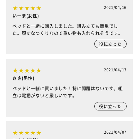
2021/04/16
いーま(女性)
ベッドと一緒に購入しました。組み立ても簡単でし
た。頑丈なつくりなので重い物も入れられそうです。
役に立った
2021/04/13
ささ(男性)
ベッドと一緒に買いました！特に問題はないです。組
立は電動がないと厳しいです。
役に立った
2021/04/07