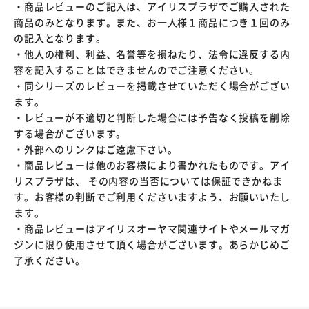
・商品レビューのご記入は、アイリスプラザでご購入された
商品のみとなります。また、お一人様１商品につき１回のみ
の記入となります。
・他人の権利、利益、名誉等を損ねたり、法令に違反する内
容を記入することはできませんのでご注意ください。
・同シリーズのレビューを掲載させていただく場合がござい
ます。
・レビューが不適切と判断した場合には予告なく投稿を削除
する場合がございます。
・外部へのリンクはご遠慮下さい。
・商品レビューは他のお客様により書かれたものです。アイ
リスプラザは、 その内容の当否については保証できかねま
す。お客様の判断でご利用くださいますよう、お願いいたし
ます。
・商品レビューはアイリスオーヤマ関連サイトやメールマガ
ジンに限り使用させて頂く場合がございます。あらかじめご
了承ください。