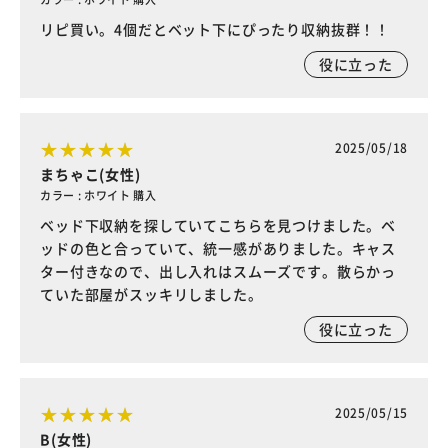
リピ買い。4個だとベット下にぴったり収納抜群！！
役に立った
2025/05/18
まちゃこ(女性)
カラー : ホワイト 購入
ベッド下収納を探していてこちらを見つけました。ベ
ッドの色と合っていて、統一感がありました。キャス
ター付きなので、出し入れはスムーズです。散らかっ
ていた部屋がスッキリしました。
役に立った
2025/05/15
B(女性)