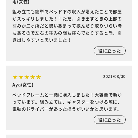
雨(女性)
組み立ても簡単でベッド下の収入が増えたことで部屋
がスッキリしました！！ただ、引き出すときの上部の
窪みが二ヶ所だと勢いあまって挟んだり取りづらい時
もあるので左右の窪みの間も窪んでたりすると尚、引
き出しやすいと思いました！
役に立った
2021/08/30
Aya(女性)
ベッドフレームと一緒に購入しました！大容量で助か
っています。組み立ては、キャスターをつける際に、
電動のドライバーがあったほうがいいかと思います。
役に立った