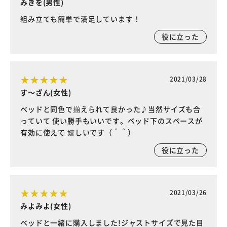
みきを(男性)
組み立ても簡単で満足しています！
役に立った
2021/03/28
す～ざん(女性)
ベッドと同色で揃えられて良かった♪当然サイズも合
っていて 使い勝手もいいです。ベッド下のスペースが
有効に使えて 嬉しいです（＾＾）
役に立った
2021/03/26
みよみよ(女性)
ベッドと一緒に購入しました!ジャストサイズで見た目