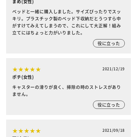
まめ(女性)
ベッドと一緒に購入しました。サイズぴったりでスッ
キリ。プラスチック製のベッド下収納だとうつすら中
がすけてみえてしまうので、これにして大正解！組み
立てにはちょっと力がいりました。
役に立った
2021/12/19
ポチ(女性)
キャスターの滑りが良く、掃除の時のストレスがあり
ません。
役に立った
2021/09/18