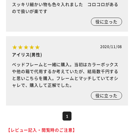
スッキリ細かい物も色々入れました コロコロがある
ので扱いが楽です
役に立った
2020/11/08
アイリス(男性)
ベッドフレームと一緒に購入。当初はカラーボックス
や他の箱で代用するか考えていたが、結局数千円する
と思いこちらを購入。フレームとマッチしていてオシ
ャレで、購入して正解でした。
役に立った
1
【レビュー記入・閲覧時のご注意】