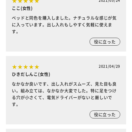
2021/05/24
ここ(女性)
ベッドと同色を購入しました。ナチュラルな感じが気
に入っています。出し入れもしやすく気軽に使えま
す。
役に立った
2021/04/29
ひきだしんこ(女性)
なかなか良いです、出し入れがスムーズ、見た目も良
い。組み立ては、なかなか大変でした。特に足をつけ
る穴が小さくて、電気ドライバーがないと厳しいで
す。
役に立った