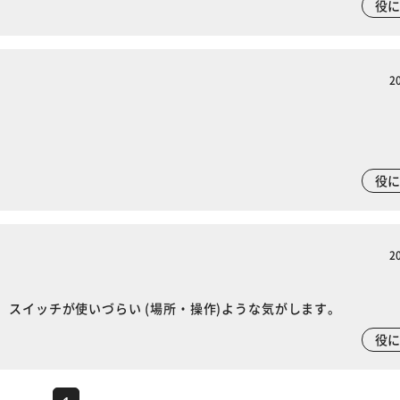
役
2
役
2
スイッチが使いづらい (場所・操作)ような気がします。
役