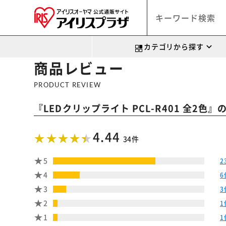
カテゴリから探す
商品レビュー
PRODUCT REVIEW
『
』
LEDクリップライト PCL-R401 全2色
4.44
34件
5
2
4
6
3
3
2
1
1
1