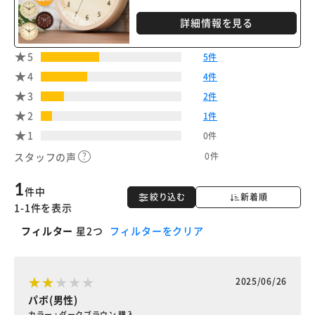
詳細情報を見る
5
5件
4
4件
3
2件
2
1件
1
0件
0件
スタッフの声
1
件中
絞り込む
新着順
1-1件を表示
フィルター
星2つ
フィルターをクリア
2025/06/26
パボ(男性)
カラー : ダークブラウン 購入