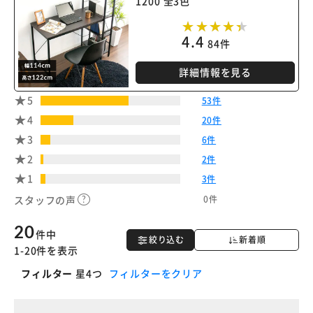
1200 全3色
4.4
84件
詳細情報を見る
5
53件
4
20件
3
6件
2
2件
1
3件
0件
スタッフの声
20
件中
絞り込む
新着順
1-20件を表示
フィルター
星4つ
フィルターをクリア