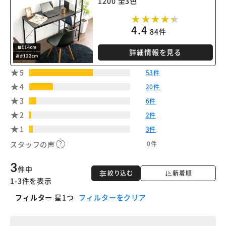
1200 全3色
4.4
84件
詳細情報を見る
5
53件
4
20件
3
6件
2
2件
1
3件
0件
スタッフの声
3
件中
絞り込む
新着順
1-3件を表示
フィルター
星1つ
フィルターをクリア