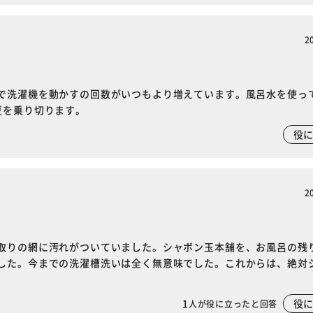
2
で洗濯機を動かすの回数がいつもより増えています。風呂水を使っ
夏を乗り切ります。
役
2
取りの網に汚れがついていました。シャボン玉本舗を、お風呂の残り
した。今までの洗濯槽洗いは全く無意味でした。これからは、絶対
※ご確認ください
1
役
人が役に立ったと回答