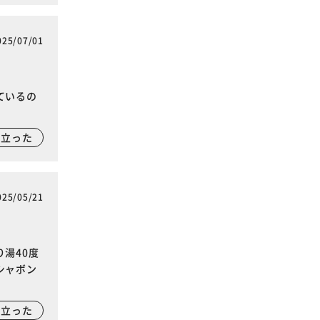
025/07/01
ているの
に立った
025/05/21
湯40度
シャボン
に立った