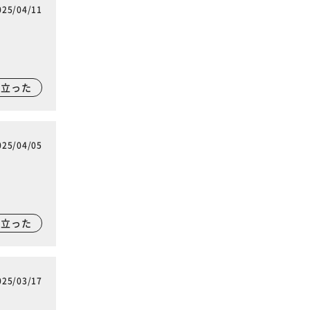
025/04/11
に立った
025/04/05
に立った
025/03/17