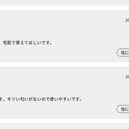
カートに入れる
購入手続きへ
2
、宅配で買えて嬉しいです。
役
2
す。キツい匂いがないので使いやすいです。
役