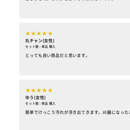
丸チャン(女性)
セット数 : 単品 購入
とっても良い商品だと思います。
ゆう(女性)
セット数 : 単品 購入
簡単でけっこう汚れが浮き出てきます。綺麗になった