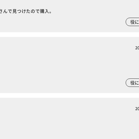
さんで見つけたので購入。
役
2
役
2