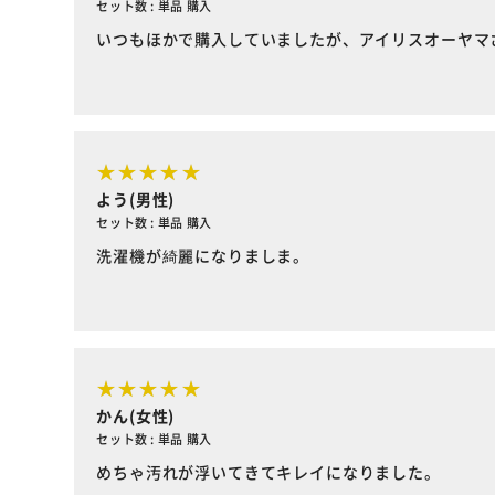
セット数 : 単品 購入
いつもほかで購入していましたが、アイリスオーヤマ
よう(男性)
セット数 : 単品 購入
洗濯機が綺麗になりましま。
かん(女性)
セット数 : 単品 購入
めちゃ汚れが浮いてきてキレイになりました。