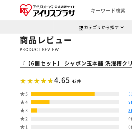
カテゴリから探す
商品レビュー
PRODUCT REVIEW
『
【6個セット】 シャボン玉本舗 洗濯槽クリー
4.65
43件
5
3
4
9
3
3
2
0
1
0