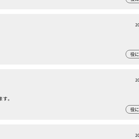
2
役
2
ます。
役
2