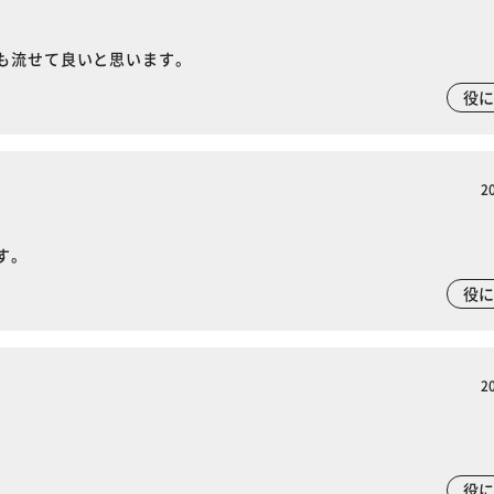
も流せて良いと思います。
役
2
す。
役
2
役