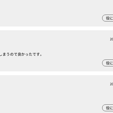
役
2
しまうので良かったです。
役
2
※ご確認ください
役