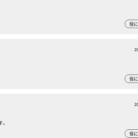
役
2
役
2
す。
役