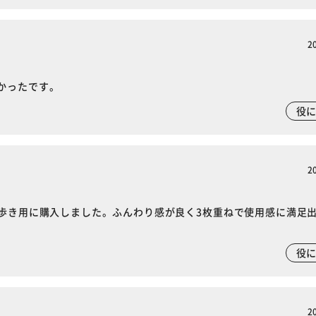
カートに入れる
購入手続きへ
2
かったです。
役
2
ち歩き用に購入しました。ふんわり感が良く3枚重ねで使用感に満足
役
2