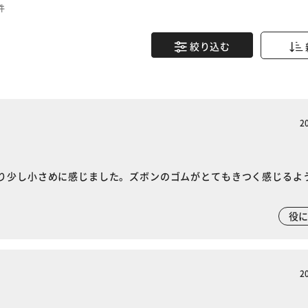
件
絞り込む
2
り少し小さめに感じました。ズボンのゴムがとてもきつく感じるよ
。
役
※ご確認ください
2
カートに入れる
購入手続きへ