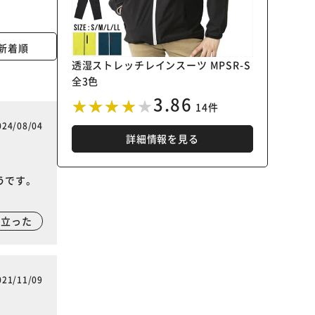
新着順
透湿ストレッチレインスーツ MPSR-S
全3色
3.86
14件
024/08/04
詳細情報を見る
うです。
に立った
021/11/09