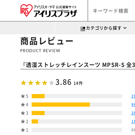
カテゴリから探す
商品レビュー
PRODUCT REVIEW
『
透湿ストレッチレインスーツ MPSR-S 全
3.86
14件
5
2
4
9
3
2
2
1
1
0