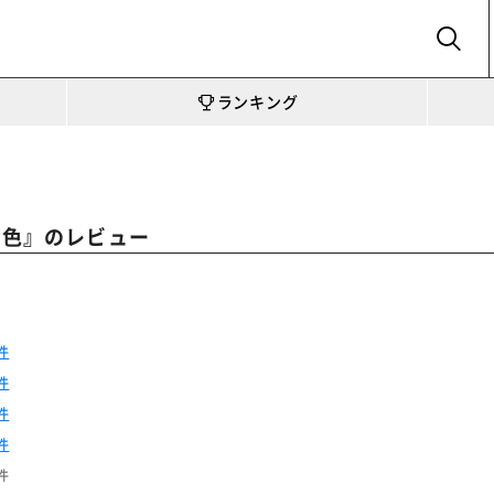
SEARCH
ランキング
』のレビュー
3色
件
件
件
件
件