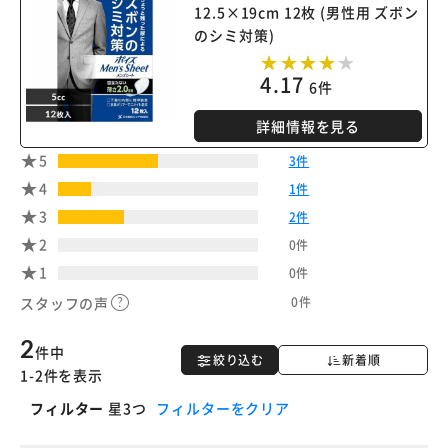
12.5×19cm 12枚 (男性用 ズボン
のシミ対策)
4.17
6件
詳細情報を見る
5
3件
4
1件
3
2件
2
0件
1
0件
0件
スタッフの声
2
件中
絞り込む
新着順
1-2件を表示
フィルター
星3つ
フィルターをクリア