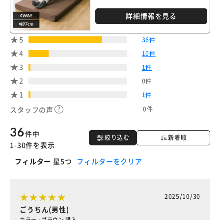
※ご確認ください
詳細情報を見る
カートに入れる
購入手続きへ
5
36件
4
10件
3
1件
2
0件
1
1件
0件
スタッフの声
36
件中
絞り込む
新着順
1-30件を表示
フィルター
星5つ
フィルターをクリア
2025/10/30
ごうちん(男性)
カラー : ブラウン 購入