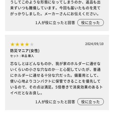
うしてこのような形態になってしまうのか、返品も出
来ずいつも難儀しています。今回も届いたものを見て
がっかりしました。メーカーさんにお伝えください。
1
人が役に立ったと回答
役に立った
2024/09/10
防災マニア(女性)
セット : 単品 購入
芯なしとはどんなものか、我が家のホルダーに通せな
いくらいの小さな穴なのか…と心配していたが、普通
にホルダーに通せる十分な穴だった。備蓄用として、
使い心地よりコンパクトに保管できることを優先して
いるので、その点は満足。5倍巻きで消臭効果のあるト
イペだとなお良し。
1
人が役に立ったと回答
役に立った