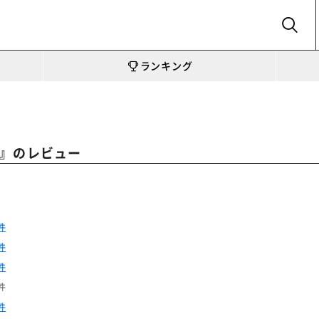
SEARCH
ランキング
』のレビュー
件
件
件
件
件