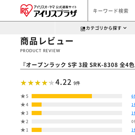
カテゴリから探す
商品レビュー
PRODUCT REVIEW
『
オープンラック S字 3段 SRK-8308 全4色
4.22
9件
5
6
4
1
3
1
2
0
1
1