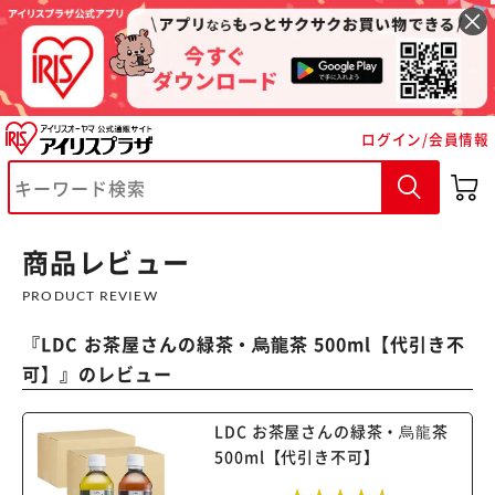
ログイン/会員情報
商品レビュー
PRODUCT REVIEW
『
LDC お茶屋さんの緑茶・烏龍茶 500ml【代引き不
可】
』のレビュー
LDC お茶屋さんの緑茶・烏龍茶
500ml【代引き不可】