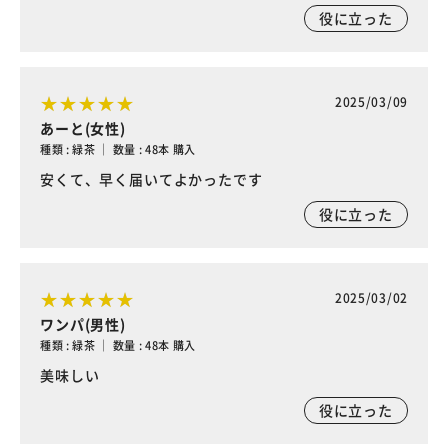
役に立った
2025/03/09
あーと(女性)
種類 : 緑茶 ｜ 数量 : 48本 購入
安くて、早く届いてよかったです
役に立った
2025/03/02
ワンパ(男性)
種類 : 緑茶 ｜ 数量 : 48本 購入
美味しい
役に立った