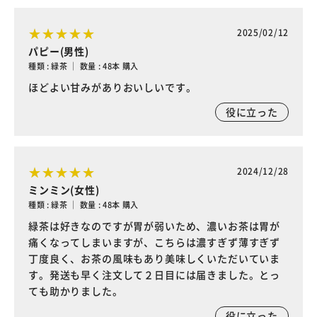
2025/02/12
パピー(男性)
種類 : 緑茶 ｜ 数量 : 48本 購入
ほどよい甘みがありおいしいです。
役に立った
2024/12/28
ミンミン(女性)
種類 : 緑茶 ｜ 数量 : 48本 購入
緑茶は好きなのですが胃が弱いため、濃いお茶は胃が
痛くなってしまいますが、こちらは濃すぎず薄すぎず
丁度良く、お茶の風味もあり美味しくいただいていま
す。発送も早く注文して２日目には届きました。とっ
ても助かりました。
役に立った