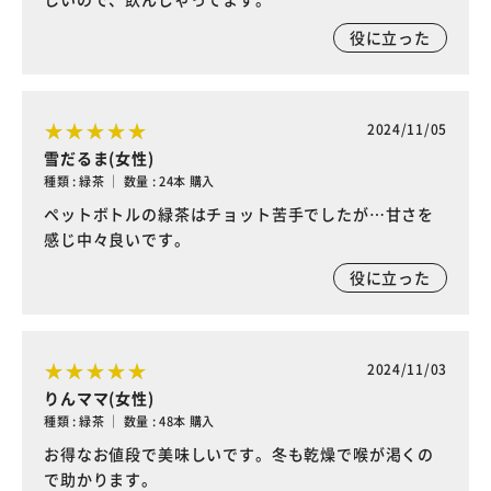
役に立った
2024/11/05
雪だるま(女性)
種類 : 緑茶 ｜ 数量 : 24本 購入
ペットボトルの緑茶はチョット苦手でしたが…甘さを
感じ中々良いです。
役に立った
2024/11/03
りんママ(女性)
種類 : 緑茶 ｜ 数量 : 48本 購入
お得なお値段で美味しいです。冬も乾燥で喉が渇くの
で助かります。