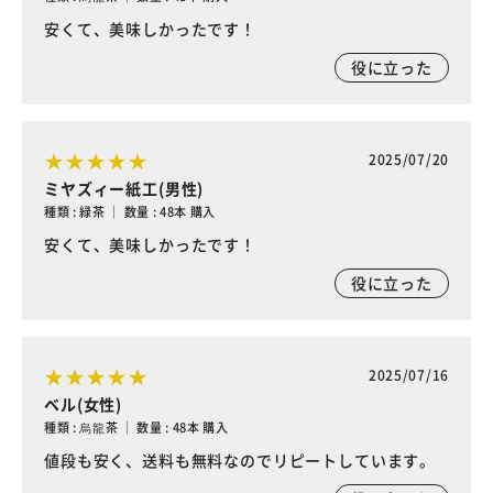
安くて、美味しかったです！
役に立った
2025/07/20
ミヤズィー紙工(男性)
種類 : 緑茶 ｜ 数量 : 48本 購入
安くて、美味しかったです！
役に立った
2025/07/16
ベル(女性)
種類 : 烏龍茶 ｜ 数量 : 48本 購入
値段も安く、送料も無料なのでリピートしています。