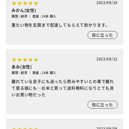
2023/09/19
みかん(女性)
種類 : 緑茶 ｜ 数量 : 24本 購入
重たい物を玄関まで配達してもらえて助かります。
役に立った
2023/09/12
あみ(女性)
種類 : 緑茶 ｜ 数量 : 24本 購入
離れている息子にも送ったら飲みやすいとの事で離れ
て居る娘にも…お米と買って送料無料になりとても良
いお買い物だった
役に立った
2023/09/08