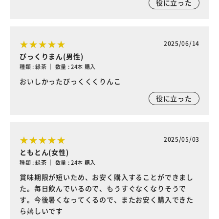
役に立った
2025/06/14
びっくりまん(男性)
種類 : 緑茶 ｜ 数量 : 24本 購入
おいしかったびっくくくりんこ
役に立った
2025/05/03
ともとん(女性)
種類 : 緑茶 ｜ 数量 : 24本 購入
賞味期限が短いため、お安く購入することができまし
た。毎日飲んでいるので、もうすぐなくなりそうで
す。今後暑くなってくるので、またお安く購入できた
ら嬉しいです