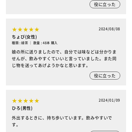
役に立った
2024/08/08
ちょび(女性)
種類 : 緑茶 ｜ 数量 : 48本 購入
娘の所に送りましたので、自分では味などは分かりま
せんが、飲みやすくていいと言っていました。また同
じ物を送ってあげようかなと思います。
役に立った
2024/01/09
ひろ(男性)
外出するときに、持ち歩いています。飲みやすいで
す。