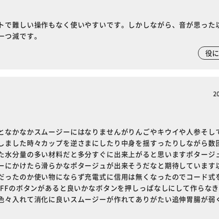
トで難しい操作もなく使いやすいです。しかしながら、音が思った
一つ減です。
役
2
となかなかスムージーにはなりませんがりんごやキウイや人参そし
しました時々カップを逆さまにしたり中身を揺すったりしながら数
た水分量の多い材料だと多分すぐに出来上がると思いますポタージ
ーにかけたら滑らかなポタージュが出来そうだなと期待しています
だったのか使い物にならず充電式に信用は無くなったのでコード式
OFFのボタンがあると良いかなボタンを押しっぱなしにして作らな
色々入れて消化に良いスムージーが作れてありがたい追伸胃腸が弱