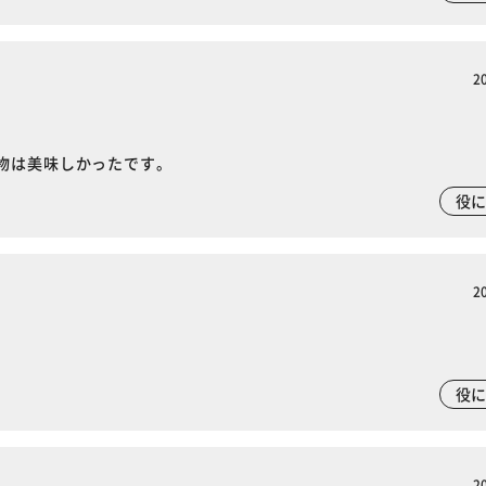
2
物は美味しかったです。
役
2
役
※ご確認ください
2