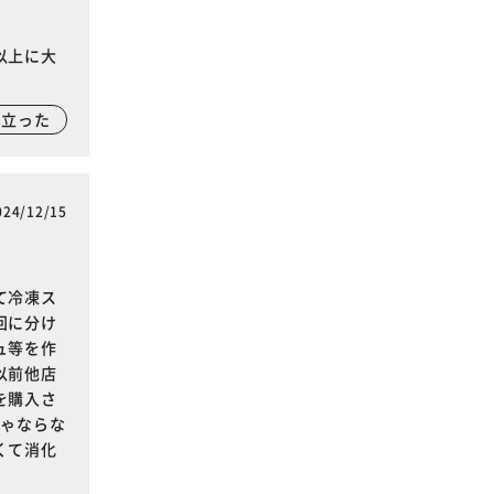
以上に大
に立った
024/12/15
て冷凍ス
回に分け
ュ等を作
以前他店
を購入さ
きゃならな
くて消化