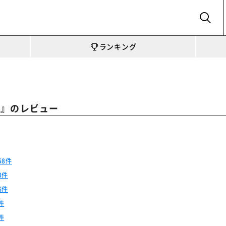
SEARCH
ランキング
』のレビュー
色
58件
3件
6件
件
件