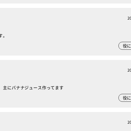
2
す。
役
2
。主にバナナジュース作ってます
役
2