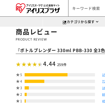
カテゴリから探す
商品レビュー
PRODUCT REVIEW
『
ボトルブレンダー 330ml PBB-330 全3
4.44
259件
5
1
4
7
3
1
2
8
1
4