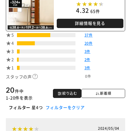
4.32
65件
詳細情報を見る
5
37件
4
20件
3
3件
2
2件
1
3件
0件
スタッフの声
20
件中
絞り込む
新着順
1-20件を表示
フィルター
星4つ
フィルターをクリア
2024/05/04