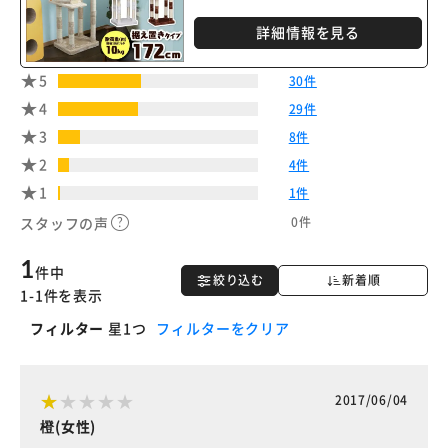
詳細情報を見る
5
30件
4
29件
3
8件
2
4件
1
1件
0件
スタッフの声
1
件中
絞り込む
新着順
1-1件を表示
フィルター
星1つ
フィルターをクリア
2017/06/04
橙(女性)