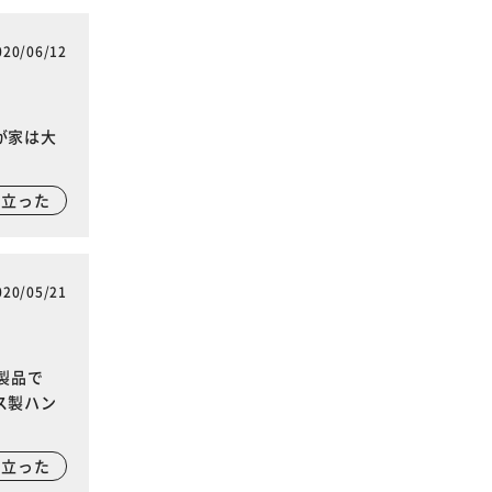
020/06/12
が家は大
に立った
020/05/21
製品で
ス製ハン
に立った