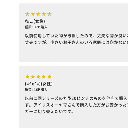
ねこ(女性)
種類 : 32P 購入
以前使用していた物が破損したので、丈夫な物が良い
丈夫ですが、小さいお子さんのいる家庭には向かない
(=^x^=)(女性)
種類 : 16P 購入
以前に同シリーズの丸型20ピンチのものを他店で購
す。アイリスオーヤマさんで購入した方がお安かった
ガーに切り替えたいです。