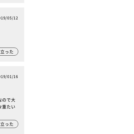
019/05/12
に立った
019/01/16
なので大
々重たい
に立った