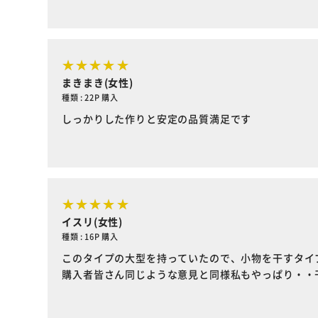
まきまき(女性)
種類 : 22P 購入
しっかりした作りと安定の品質満足です
イスリ(女性)
種類 : 16P 購入
このタイプの大型を持っていたので、小物を干すタイ
購入者皆さん同じような意見と同様私もやっぱり・・