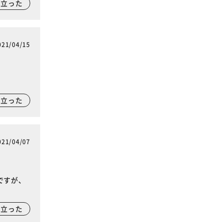
に立った
021/04/15
に立った
021/04/07
ですが、
に立った