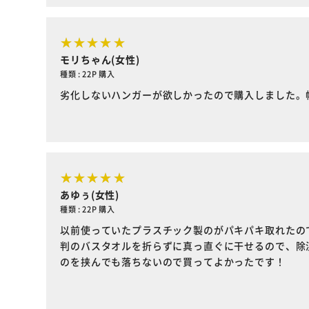
モリちゃん(女性)
種類 : 22P 購入
劣化しないハンガーが欲しかったので購入しました。
あゆぅ(女性)
種類 : 22P 購入
以前使っていたプラスチック製のがパキパキ取れたの
判のバスタオルを折らずに真っ直ぐに干せるので、除
のを挟んでも落ちないので買ってよかったです！