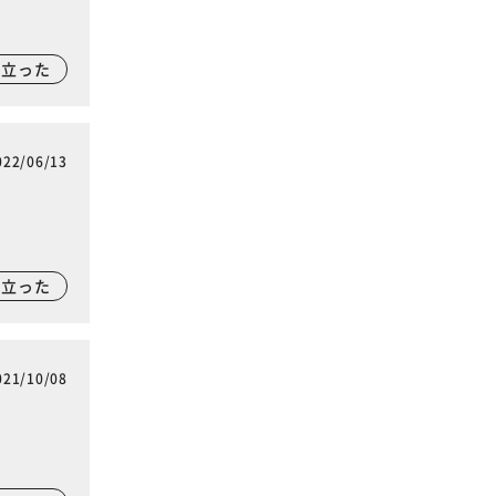
に立った
022/06/13
に立った
021/10/08