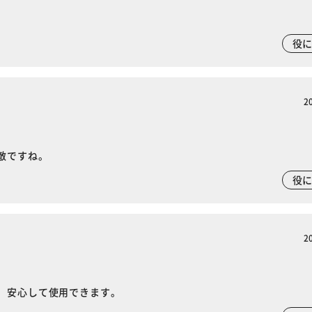
役
2
敵ですね。
役
2
、安心して使用できます。