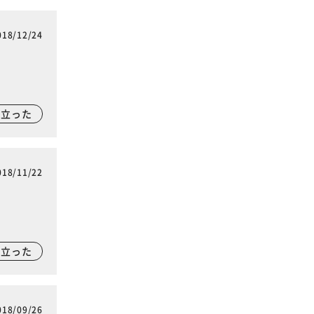
018/12/24
に立った
018/11/22
に立った
018/09/26