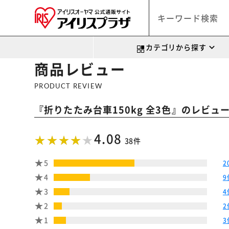
カテゴリから探す
商品レビュー
PRODUCT REVIEW
『
』のレビュ
折りたたみ台車150kg 全3色
4.08
38件
5
2
4
9
3
4
2
2
1
3