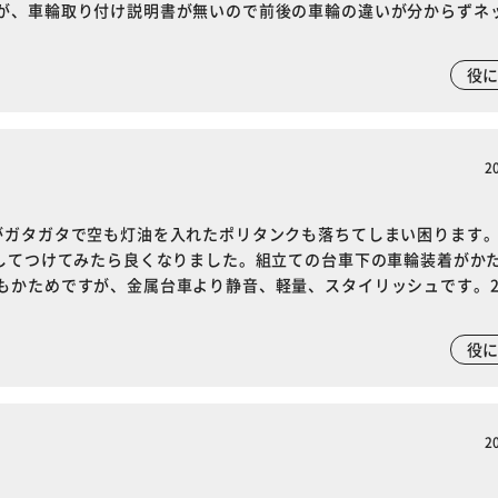
が、車輪取り付け説明書が無いので前後の車輪の違いが分からずネ
役
2
※ご確認ください
がガタガタで空も灯油を入れたポリタンクも落ちてしまい困ります
入してつけてみたら良くなりました。組立ての台車下の車輪装着がか
カートに入れる
購入手続きへ
もかためですが、金属台車より静音、軽量、スタイリッシュです。
役
2