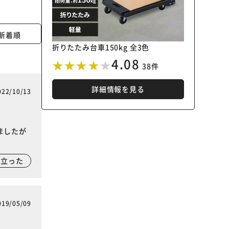
新着順
折りたたみ台車150kg 全3色
4.08
38件
詳細情報を見る
022/10/13
ましたが
に立った
019/05/09