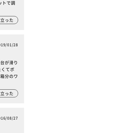
ットで調
に立った
019/01/28
。台が滑り
たくてボ
2箱分のワ
に立った
016/08/27