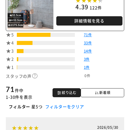
4.39
※ご確認ください
122件
詳細情報を見る
カートに入れる
購入手続きへ
5
71件
4
33件
3
14件
2
3件
1
1件
0件
スタッフの声
71
件中
絞り込む
新着順
1-30件を表示
フィルター
星5つ
フィルターをクリア
2026/05/30