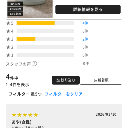
詳細情報を見る
5
4件
4
0件
3
2件
2
0件
1
0件
0件
スタッフの声
4
件中
絞り込む
新着順
1-4件を表示
フィルター
星5つ
フィルターをクリア
2026/01/10
あや(女性)
カラー : ブラウン 購入