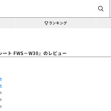
SEARCH
ランキング
』のレビュー
ート FWS－W30
件
件
件
件
件