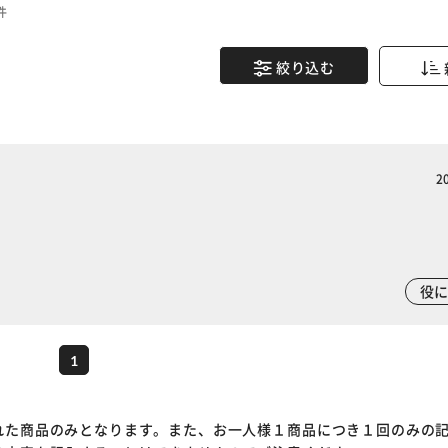
件
絞り込む
2
※ご確認ください
役
カートに入れる
購入手続きへ
1
れた商品のみとなります。また、お一人様１商品につき１回のみの