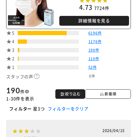
4.73
7724件
※ご確認ください
詳細情報を見る
5
6196件
カートに入れる
購入手続きへ
4
1176件
3
190件
2
110件
1
52件
0件
スタッフの声
190
件中
絞り込む
新着順
1-30件を表示
フィルター
星3つ
フィルターをクリア
2026/04/15