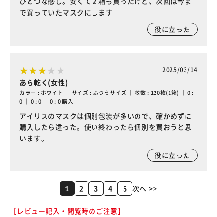
ひとつな感じ。安くて２箱も買ったけど、次回は今ま
で買っていたマスクにします
役に立った
2025/03/14
あら乾く(女性)
カラー : ホワイト ｜ サイズ : ふつうサイズ ｜ 枚数 : 120枚(1箱) ｜ 0 :
0 ｜ 0 : 0 ｜ 0 : 0 購入
アイリスのマスクは個別包装が多いので、確かめずに
購入したら違った。使い終わったら個別を買おうと思
います。
役に立った
2
3
4
5
次へ >>
1
【レビュー記入・閲覧時のご注意】