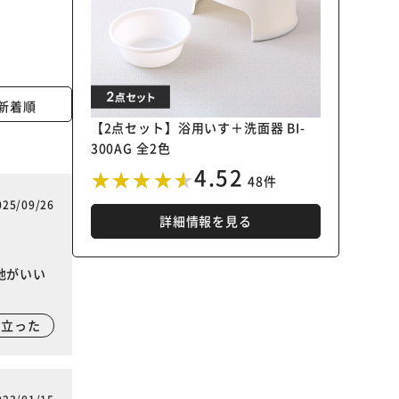
新着順
【2点セット】浴用いす＋洗面器 BI-
300AG 全2色
4.52
48件
025/09/26
詳細情報を見る
地がいい
に立った