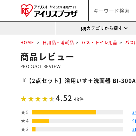
カテゴリから探す
HOME
日用品・消耗品
バス・トイレ用品
バス
商品レビュー
PRODUCT REVIEW
『
【2点セット】浴用いす＋洗面器 BI-300A
4.52
48件
5
3
4
9
3
2