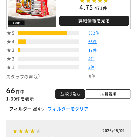
※ご確認ください
4.75
471件
カートに入れる
購入手続きへ
詳細情報を見る
5
382件
4
66件
3
17件
2
4件
1
2件
0件
スタッフの声
66
件中
絞り込む
新着順
1-30件を表示
フィルター
星4つ
フィルターをクリア
2026/05/09