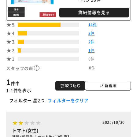
詳細情報を見る
5
14件
4
3件
3
2件
2
1件
1
0件
0件
スタッフの声
1
件中
絞り込む
新着順
1-1件を表示
フィルター
星2つ
フィルターをクリア
2025/10/30
トマト(女性)
種類 : 超厚手 ｜ セット数 : 12個 購入