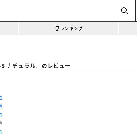
SEARCH
ランキング
』のレビュー
-S ナチュラル
件
件
件
件
件