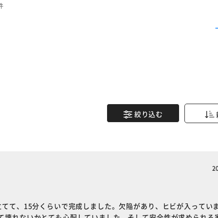
件
絞り込む
2
立てて、15分くらいで完成しました。欠陥があり、ヒビが入ってい
※ご確認ください
て壊れないかとても心配していました。そして安全性が求められる