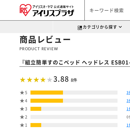
カテゴリから探す
商品レビュー
PRODUCT REVIEW
『
組立簡単すのこベッド ヘッドレス ESB01
3.88
8件
5
3
4
3
3
1
2
0
1
1