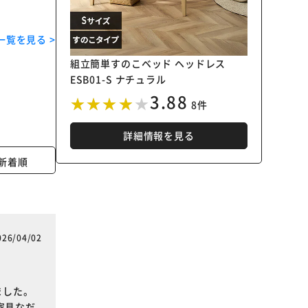
一覧を見る >
組立簡単すのこベッド ヘッドレス
ESB01-S ナチュラル
3.88
8件
詳細情報を見る
新着順
026/04/02
ました。
家具なだ